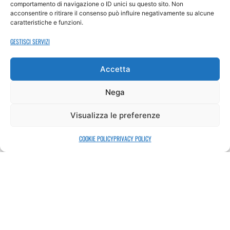
comportamento di navigazione o ID unici su questo sito. Non
acconsentire o ritirare il consenso può influire negativamente su alcune
caratteristiche e funzioni.
GESTISCI SERVIZI
CONTATTACI PER
PRENOTARE LA TUA
Accetta
LEZIONE DI PROVA
Nega
Visualizza le preferenze
+39 0341 593873
COOKIE POLICY
PRIVACY POLICY
+39 0341 593873
ASCBALLABIO@VIRGILIO.IT